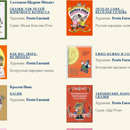
Салтыков-Щедрин Михаил
СКАЗКИ ДЛЯ ДЕТЕЙ
ЛЕТЕЛА СОВА —
ИЗРЯДНОГО ВОЗРАСТА
ВЕСЁЛАЯ ГОЛОВА
Художник:
Рачёв Евгений
Художник:
Рачёв Евге
Серия: Малая Классика Речи
Русские народные сказ
КАК ВАС ЗВАТЬ-
ЕЖКО-БЕЖКО И С
ВЕЛИЧАТЬ?
Художник:
Рачёв Евге
Художник:
Рачёв Евгений
Болгарские народные с
Белорусские народные сказки
Крылов Иван
БАСНИ
УКРАИНСКИЕ НАР
СКАЗКИ
Художник:
Рачёв Евгений
Художник:
Рачёв Евге
Серия «Дар Речи»