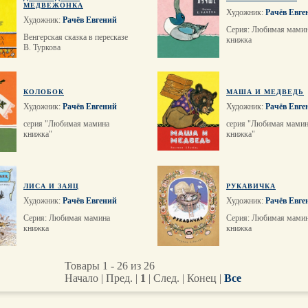
МЕДВЕЖОНКА
Художник:
Рачёв Евге
Художник:
Рачёв Евгений
Серия: Любимая мами
Венгерская сказка в пересказе
книжка
В. Туркова
КОЛОБОК
МАША И МЕДВЕДЬ
Художник:
Рачёв Евгений
Художник:
Рачёв Евге
серия "Любимая мамина
серия "Любимая мами
книжка"
книжка"
ЛИСА И ЗАЯЦ
РУКАВИЧКА
Художник:
Рачёв Евгений
Художник:
Рачёв Евге
Серия: Любимая мамина
Серия: Любимая мами
книжка
книжка
Товары 1 - 26 из 26
Начало | Пред. |
1
| След. | Конец
|
Все