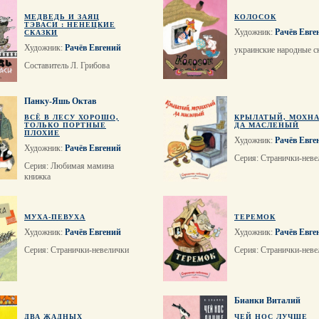
МЕДВЕДЬ И ЗАЯЦ
КОЛОСОК
ТЭВАСИ : НЕНЕЦКИЕ
Художник:
Рачёв Евге
СКАЗКИ
Художник:
Рачёв Евгений
украинские народные с
Составитель Л. Грибова
Панку-Яшь Октав
ВСЁ В ЛЕСУ ХОРОШО,
КРЫЛАТЫЙ, МОХН
ТОЛЬКО ПОРТНЫЕ
ДА МАСЛЕНЫЙ
ПЛОХИЕ
Художник:
Рачёв Евге
Художник:
Рачёв Евгений
Серия: Странички-неве
Серия: Любимая мамина
книжка
МУХА-ПЕВУХА
ТЕРЕМОК
Художник:
Рачёв Евгений
Художник:
Рачёв Евге
Серия: Странички-невелички
Серия: Странички-неве
Бианки Виталий
ДВА ЖАДНЫХ
ЧЕЙ НОС ЛУЧШЕ