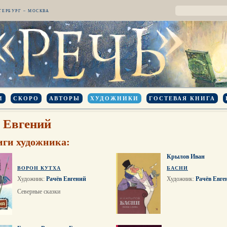
ТЕРБУРГ – МОСКВА
И
СКОРО
АВТОРЫ
ХУДОЖНИКИ
ГОСТЕВАЯ КНИГА
 Евгений
иги художника:
Крылов Иван
ВОРОН КУТХА
БАСНИ
Художник:
Рачёв Евгений
Художник:
Рачёв Евге
Северные сказки