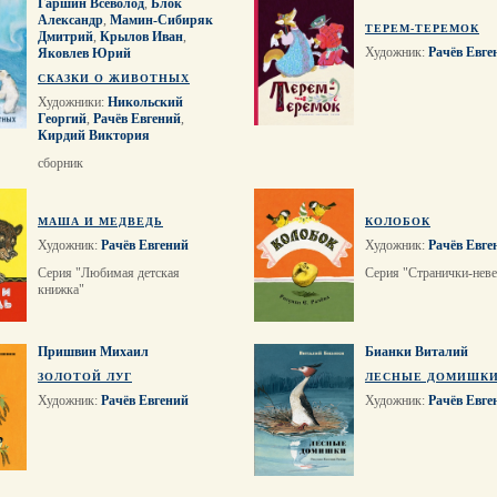
Гаршин Всеволод
,
Блок
Александр
,
Мамин-Сибиряк
ТЕРЕМ-ТЕРЕМОК
Дмитрий
,
Крылов Иван
,
Художник:
Рачёв Евге
Яковлев Юрий
СКАЗКИ О ЖИВОТНЫХ
Художники:
Никольский
Георгий
,
Рачёв Евгений
,
Кирдий Виктория
сборник
МАША И МЕДВЕДЬ
КОЛОБОК
Художник:
Рачёв Евгений
Художник:
Рачёв Евге
Серия "Любимая детская
Серия "Странички-нев
книжка"
Пришвин Михаил
Бианки Виталий
ЗОЛОТОЙ ЛУГ
ЛЕСНЫЕ ДОМИШК
Художник:
Рачёв Евгений
Художник:
Рачёв Евге