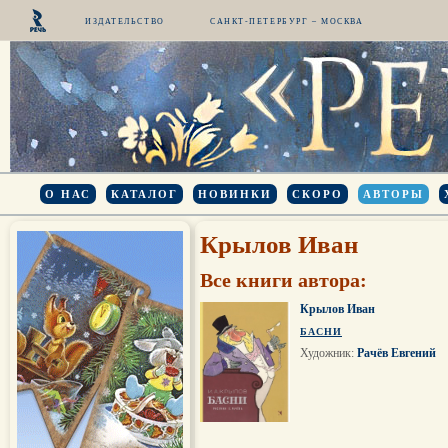
ИЗДАТЕЛЬСТВО
САНКТ-ПЕТЕРБУРГ – МОСКВА
О НАС
КАТАЛОГ
НОВИНКИ
СКОРО
АВТОРЫ
Крылов Иван
Все книги автора:
Крылов Иван
БАСНИ
Художник:
Рачёв Евгений