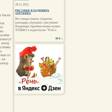
28.11.2022
РИСУНКИ ВЛАДИМИРА
ЗАРУБИНА
з басен
Все товары (книги, открытки,
и
календари, игрушки) с рисунками
ель
Владимира Зарубина можно купить
то
ТОЛЬКО в издательстве "Речь"
»
на
доплёке
ВСЕ
»
помогут
 эпоху
костюмы
На
 чем-то
— на
 капор