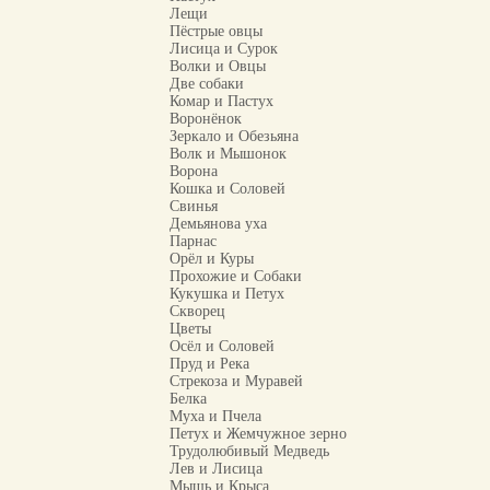
Лещи
Пёстрые овцы
Лисица и Сурок
Волки и Овцы
Две собаки
Комар и Пастух
Воронёнок
Зеркало и Обезьяна
Волк и Мышонок
Ворона
Кошка и Соловей
Свинья
Демьянова уха
Парнас
Орёл и Куры
Прохожие и Собаки
Кукушка и Петух
Скворец
Цветы
Осёл и Соловей
Пруд и Река
Стрекоза и Муравей
Белка
Муха и Пчела
Петух и Жемчужное зерно
Трудолюбивый Медведь
Лев и Лисица
Мышь и Крыса