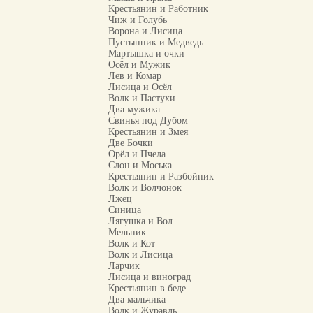
Крестьянин и Работник
Чиж и Голубь
Ворона и Лисица
Пустынник и Медведь
Мартышка и очки
Осёл и Мужик
Лев и Комар
Лисица и Осёл
Волк и Пастухи
Два мужика
Свинья под Дубом
Крестьянин и Змея
Две Бочки
Орёл и Пчела
Слон и Моська
Крестьянин и Разбойник
Волк и Волчонок
Лжец
Синица
Лягушка и Вол
Мельник
Волк и Кот
Волк и Лисица
Ларчик
Лисица и виноград
Крестьянин в беде
Два мальчика
Волк и Журавль