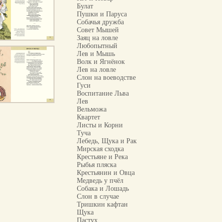
Булат
Пушки и Паруса
Собачья дружба
Совет Мышей
Заяц на ловле
Любопытный
Лев и Мышь
Волк и Ягнёнок
Лев на ловле
Слон на воеводстве
Гуси
Воспитание Льва
Лев
Вельможа
Квартет
Листы и Корни
Туча
Лебедь, Щука и Рак
Мирская сходка
Крестьяне и Река
Рыбья пляска
Крестьянин и Овца
Медведь у пчёл
Собака и Лошадь
Слон в случае
Тришкин кафтан
Щука
Пастух