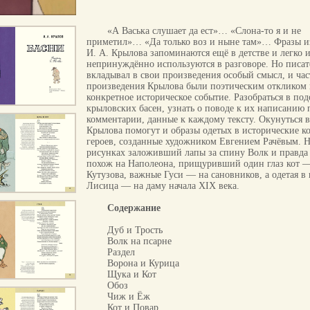
«А Васька слушает да ест»… «Слона-то я и не
приметил»… «Да только воз и ныне там»… Фразы и
И. А. Крылова запоминаются ещё в детстве и легко 
непринуждённо используются в разговоре. Но писат
вкладывал в свои произведения особый смысл, и час
произведения Крылова были поэтическим откликом 
конкретное историческое событие. Разобраться в по
крыловских басен, узнать о поводе к их написанию 
комментарии, данные к каждому тексту. Окунуться в
Крылова помогут и образы одетых в исторические 
героев, созданные художником Евгением Рачёвым. 
рисунках заложивший лапы за спину Волк и правда
похож на Наполеона, прищуривший один глаз кот 
Кутузова, важные Гуси — на сановников, а одетая в
Лисица — на даму начала XIX века.
Содержание
Дуб и Трость
Волк на псарне
Раздел
Ворона и Курица
Щука и Кот
Обоз
Чиж и Ёж
Кот и Повар