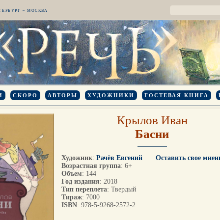
ТЕРБУРГ – МОСКВА
И
СКОРО
АВТОРЫ
ХУДОЖНИКИ
ГОСТЕВАЯ КНИГА
Крылов Иван
Басни
Художник
:
Рачёв Евгений
Оставить свое мнен
Возрастная группа
: 6+
Объем
: 144
Год издания
: 2018
Тип переплета
: Твердый
Тираж
: 7000
ISBN
: 978-5-9268-2572-2