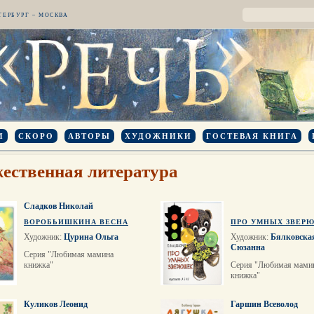
ТЕРБУРГ – МОСКВА
И
СКОРО
АВТОРЫ
ХУДОЖНИКИ
ГОСТЕВАЯ КНИГА
ественная литература
Сладков Николай
ВОРОБЬИШКИНА ВЕСНА
ПРО УМНЫХ ЗВЕР
Художник:
Цурина Ольга
Художник:
Бялковска
Сюзанна
Серия "Любимая мамина
книжка"
Серия "Любимая мами
книжка"
Куликов Леонид
Гаршин Всеволод