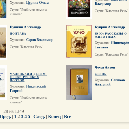
Художник:
Цурина Ольга
Владимир
Серия "Любимая мамина
Серия "Классная Речь"
книжка"
Пушкин Александр
Куприн Александр
ПОЛТАВА
Ю-Ю: РАССКАЗЫ О
ЖИВОТНЫХ.
Художник:
Серов Владимир
Художник:
Шишмарёв
Серия "Классная Речь"
Татьяна
Серия "Классная Речь"
Чехов Антон
МАЛЕНЬКИМ ДЕТЯМ:
СТЕПЬ
СТИХИ РУССКИХ
Художник:
Слепков
ПОЭТОВ
Анатолий
Художник:
Никольский
Георгий
Серия "Любимая мамина
книжка"
- 28 из 1349
Пред.
|
1
2
3
4
5
|
След.
|
Конец
|
Все