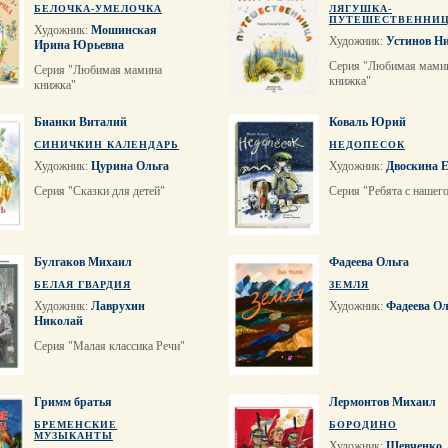
БЕЛОЧКА-УМЕЛОЧКА
ЛЯГУШКА-
ПУТЕШЕСТВЕННИ
Художник:
Мошинская
Художник:
Устинов Н
Ирина Юрьевна
Серия "Любимая мами
Серия "Любимая мамина
книжка"
книжка"
Бианки Виталий
Коваль Юрий
СИНИЧКИН КАЛЕНДАРЬ
НЕДОПЕСОК
Художник:
Цурина Ольга
Художник:
Двоскина 
Серия "Сказки для детей"
Серия "Ребята с нашег
Булгаков Михаил
Фадеева Ольга
БЕЛАЯ ГВАРДИЯ
ЗЕМЛЯ
Художник:
Лаврухин
Художник:
Фадеева Ол
Николай
Серия "Малая классика Речи"
Гримм братья
Лермонтов Михаил
БРЕМЕНСКИЕ
БОРОДИНО
МУЗЫКАНТЫ
Художник:
Шевченко