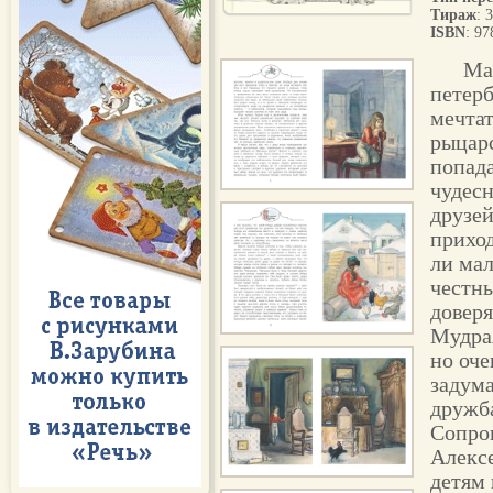
Тираж
: 
ISBN
: 9
Ма
петерб
мечтат
рыцар
попада
чудесн
друзей
приход
ли мал
честны
доверя
Мудрая
но оче
задума
дружба
Сопро
Алексе
детям 