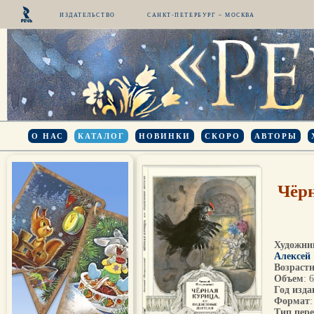
ИЗДАТЕЛЬСТВО
САНКТ-ПЕТЕРБУРГ – МОСКВА
О НАС
КАТАЛОГ
НОВИНКИ
СКОРО
АВТОРЫ
Чёрн
Художни
Алексей
Возрастн
Объем
: 
Год изда
Формат
Тип пер