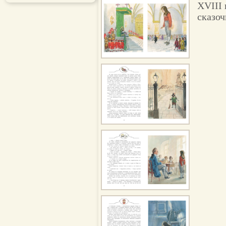
XVIII 
сказо