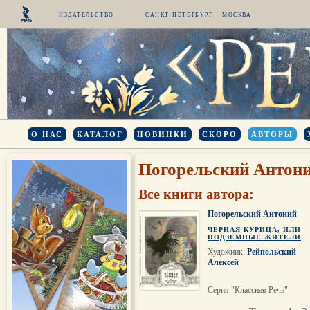
ИЗДАТЕЛЬСТВО
САНКТ-ПЕТЕРБУРГ – МОСКВА
О НАС
КАТАЛОГ
НОВИНКИ
СКОРО
АВТОРЫ
Погорельский Антон
Все книги автора:
Погорельский Антоний
ЧЁРНАЯ КУРИЦА, ИЛИ
ПОДЗЕМНЫЕ ЖИТЕЛИ
Художник:
Рейпольский
Алексей
Серия "Классная Речь"