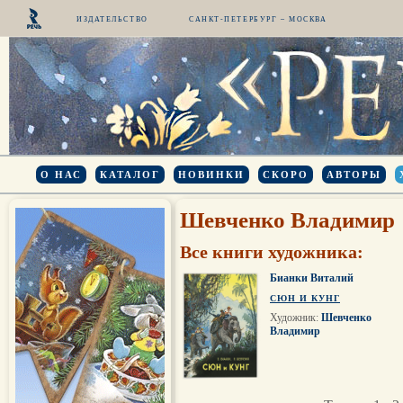
ИЗДАТЕЛЬСТВО
САНКТ-ПЕТЕРБУРГ – МОСКВА
О НАС
КАТАЛОГ
НОВИНКИ
СКОРО
АВТОРЫ
Шевченко Владимир
Все книги художника:
Бианки Виталий
СЮН И КУНГ
Художник:
Шевченко
Владимир