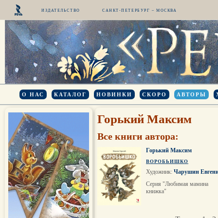
ИЗДАТЕЛЬСТВО
САНКТ-ПЕТЕРБУРГ – МОСКВА
О НАС
КАТАЛОГ
НОВИНКИ
СКОРО
АВТОРЫ
Горький Максим
Все книги автора:
Горький Максим
ВОРОБЬИШКО
Художник:
Чарушин Евген
Серия "Любимая мамина
книжка"