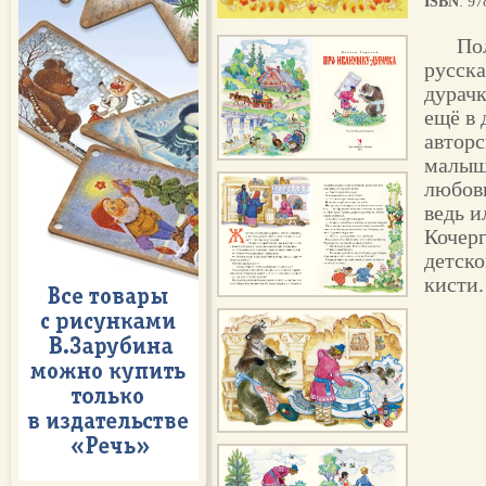
ISBN
: 9
По
русска
дурач
ещё в 
авторс
малыше
любовь
ведь и
Кочер
детск
кисти.