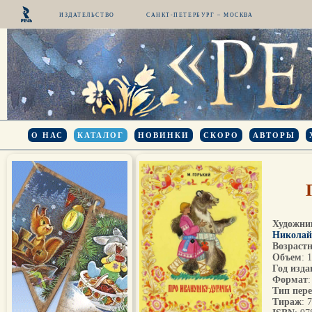
ИЗДАТЕЛЬСТВО
САНКТ-ПЕТЕРБУРГ – МОСКВА
О НАС
КАТАЛОГ
НОВИНКИ
СКОРО
АВТОРЫ
Художни
Николай
Возрастн
Объем
: 
Год изда
Формат
Тип пер
Тираж
: 