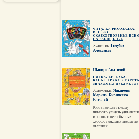
ЧИТАЛКА РИСОВАЛКА.
ВЕСЁЛОЕ
СКАЗКОТВОРЕНЬЕ ВСЕ
НА ЗАГЛЯДЕНЬЕ
Художник:
Голубев
Александр
Шапиро Анатолий
НИТКА, ВЕРЁВКА,
КАНАТ. ТРУБА. СЕКРЕТ
ЗНАКОМЫХ ПРЕДМЕТОВ
Художники:
Макарова
Марина
,
Кириченко
Виталий
Книга поможет юному
читателю увидеть удивитель
и непонятное в обычных,
хорошо знакомых предметах
явлениях.