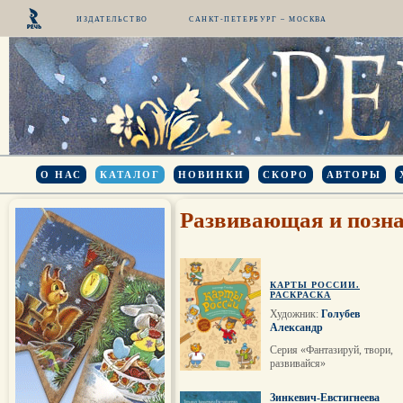
ИЗДАТЕЛЬСТВО
САНКТ-ПЕТЕРБУРГ – МОСКВА
О НАС
КАТАЛОГ
НОВИНКИ
СКОРО
АВТОРЫ
Развивающая и позна
КАРТЫ РОССИИ.
РАСКРАСКА
Художник:
Голубев
Александр
Серия «Фантазируй, твори,
развивайся»
Зинкевич-Евстигнеева