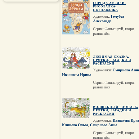
ГОРОДА АФРИКИ.
РИСОВАЛКА-
ПОЗНАВАЛКА
Художник:
Голубев
Александр
Серия: Фантазируй, твори,
развивайся
ЛЮБИМАЯ СКАЗКА.
ПРЯТКИ, ЗАГАДКИ И
РАСКРАСКИ
Художники:
Смирнова Анн
Ивашнева Ирина
Серия: Фантазируй, твори,
развивайся
ВОЛШЕБНЫЙ ЗООПАРК.
ПРЯТКИ, ЗАГАДКИ И
РАСКРАСКИ
Художники:
Ивашнева Ири
Клинова Ольга
,
Смирнова Анна
Серия: Фантазируй, твори,
развивайся