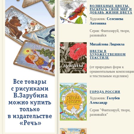
ВОЛШЕБНЫЕ ЦВЕТЫ.
РАСКРАСЬ СВОЙ МИР И
ДОБАВЬ ЖИЗНИ ЦВЕТА
Художник:
Селезнева
Антонина
Серия: Фантазируй, твори,
развивайся
Михайлова Людмила
ЦВЕТЫ В
ХУДОЖЕСТВЕННОМ
ТЕКСТИЛЕ
(от природных форм к
орнаментальным композици
и текстильным изделиям)
ГОРОДА РОССИИ
Художник:
Голубев
Александр
Серия "Фантазируй, твори,
развивайся"