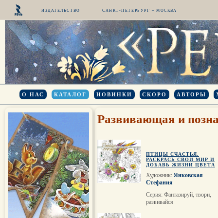
ИЗДАТЕЛЬСТВО
САНКТ-ПЕТЕРБУРГ – МОСКВА
О НАС
КАТАЛОГ
НОВИНКИ
СКОРО
АВТОРЫ
Развивающая и позна
ПТИЦЫ СЧАСТЬЯ.
РАСКРАСЬ СВОЙ МИР И
ДОБАВЬ ЖИЗНИ ЦВЕТА
Художник:
Янковская
Стефания
Серия: Фантазируй, твори,
развивайся