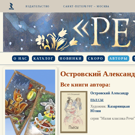
ИЗДАТЕЛЬСТВО
САНКТ-ПЕТЕРБУРГ – МОСКВА
О НАС
КАТАЛОГ
НОВИНКИ
СКОРО
АВТОРЫ
Островский Алексан
Все книги автора:
Островский Александр
ПЬЕСЫ
Художник:
Казарницкая
Юлия
серия "Малая классика Речи"