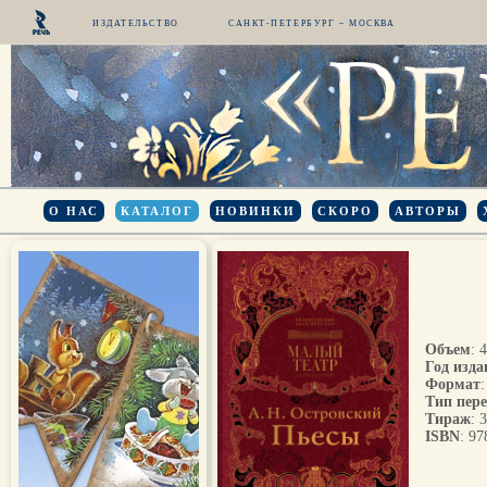
ИЗДАТЕЛЬСТВО
САНКТ-ПЕТЕРБУРГ – МОСКВА
О НАС
КАТАЛОГ
НОВИНКИ
СКОРО
АВТОРЫ
Объем
: 
Год изда
Формат
Тип пер
Тираж
: 
ISBN
: 9