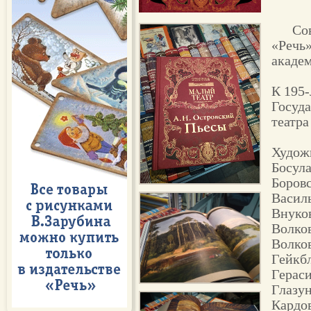
Со
«Речь»
академ
К 195
Госуд
театра
Худож
Босул
Боров
Васил
Внуко
Волко
Волко
Гейкб
Герас
Глазу
Кардо