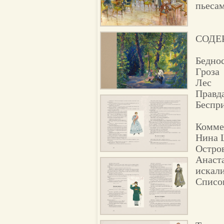
пьесам
СОДЕ
Беднос
Гроза
Лес
Правда
Беспр
Комме
Нина 
Остро
Анаст
искал
Списо