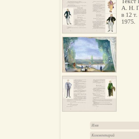
Текст 
А. Н. 
в 12 т
1975.