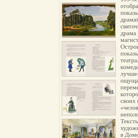
отобра
показ
драмат
святоч
драма 
магис
Остров
показ
театр
комеди
лучше
ощуща
переме
которо
своих 
«челов
непол
Текст
худож
в Доме