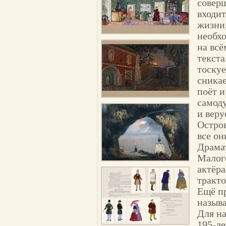
соверш
входит
жизни,
необхо
на всё
текста
тоскуе
сникае
поёт и
самоду
и веру
Остров
все он
Драмат
Малого
актёра
тракто
Ещё п
назыв
Для на
195-ле