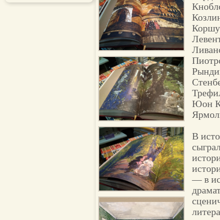
Кнобл
Козли
Коршу
Левен
Ливан
Пиотр
Рынди
Стенб
Трефи
Юон К
Ярмол
В исто
сыграл
истори
истори
— в ис
драма
сценич
литера