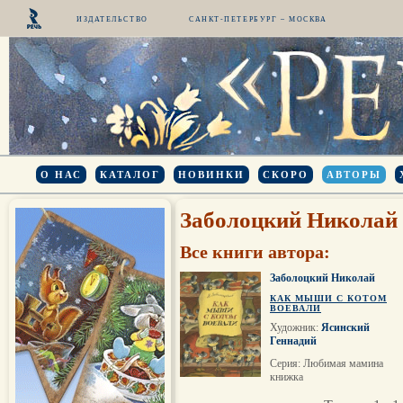
ИЗДАТЕЛЬСТВО
САНКТ-ПЕТЕРБУРГ – МОСКВА
О НАС
КАТАЛОГ
НОВИНКИ
СКОРО
АВТОРЫ
Заболоцкий Николай
Все книги автора:
Заболоцкий Николай
КАК МЫШИ С КОТОМ
ВОЕВАЛИ
Художник:
Ясинский
Геннадий
Серия: Любимая мамина
книжка