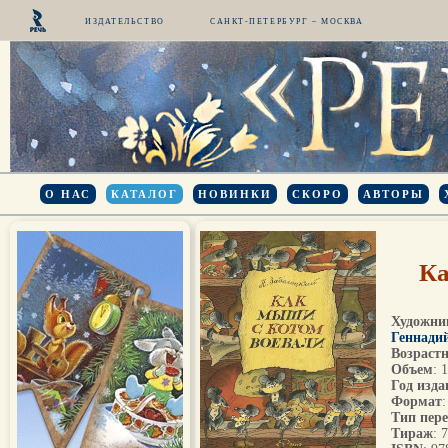
ИЗДАТЕЛЬСТВО
САНКТ-ПЕТЕРБУРГ – МОСКВА
О НАС
КАТАЛОГ
НОВИНКИ
СКОРО
АВТОРЫ
Ка
Художни
Геннади
Возрастн
Объем
: 
Год изда
Формат
Тип пер
Тираж
: 