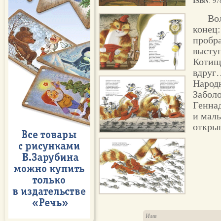
ISBN
: 9
Во
конец:
пробр
выступ
Котищ
вдруг
Народ
Забол
Геннад
и малы
открыв