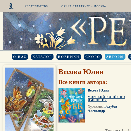
ИЗДАТЕЛЬСТВО
САНКТ-ПЕТЕРБУРГ – МОСКВА
О НАС
КАТАЛОГ
НОВИНКИ
СКОРО
АВТОРЫ
Весова Юлия
Все книги автора:
Весова Юлия
МОРСКОЙ КОНЁК ПО
ИМЕНИ ЁК
Художник:
Голубев
Александр
Товары 1 - 1 