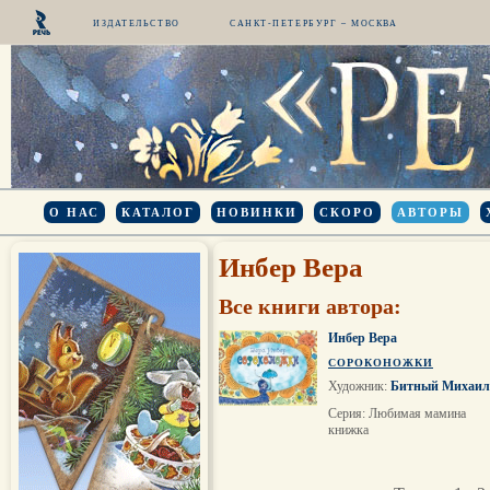
ИЗДАТЕЛЬСТВО
САНКТ-ПЕТЕРБУРГ – МОСКВА
О НАС
КАТАЛОГ
НОВИНКИ
СКОРО
АВТОРЫ
Инбер Вера
Все книги автора:
Инбер Вера
СОРОКОНОЖКИ
Художник:
Битный Михаил
Серия: Любимая мамина
книжка