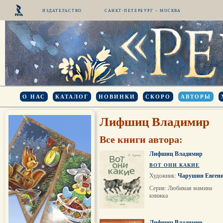
ИЗДАТЕЛЬСТВО
САНКТ-ПЕТЕРБУРГ – МОСКВА
О НАС
КАТАЛОГ
НОВИНКИ
СКОРО
АВТОРЫ
Лифшиц Владимир
Все книги автора:
Лифшиц Владимир
ВОТ ОНИ КАКИЕ
Художник:
Чарушин Евген
Серия: Любимая мамина
книжка
Лифшиц Владимир