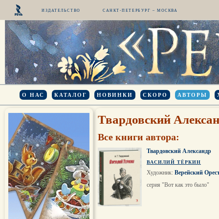
ИЗДАТЕЛЬСТВО
САНКТ-ПЕТЕРБУРГ – МОСКВА
О НАС
КАТАЛОГ
НОВИНКИ
СКОРО
АВТОРЫ
Твардовский Алекса
Все книги автора:
Твардовский Александр
ВАСИЛИЙ ТЁРКИН
Художник:
Верейский Орес
серия "Вот как это было"