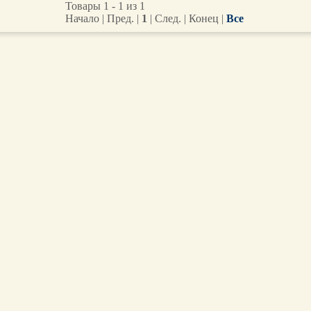
Товары 1 - 1 из 1
Начало | Пред. |
1
| След. | Конец
|
Все