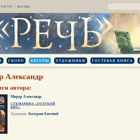
ТЕРБУРГ – МОСКВА
И
СКОРО
АВТОРЫ
ХУДОЖНИКИ
ГОСТЕВАЯ КНИГА
р Александр
иги автора:
Мирер Александр
СУБМАРИНА «ГОЛУБОЙ
КИТ»
Художник:
Бачурин Евгений