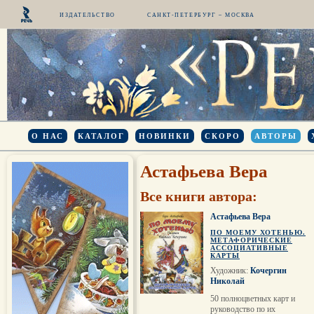
ИЗДАТЕЛЬСТВО
САНКТ-ПЕТЕРБУРГ – МОСКВА
О НАС
КАТАЛОГ
НОВИНКИ
СКОРО
АВТОРЫ
Астафьева Вера
Все книги автора:
Астафьева Вера
ПО МОЕМУ ХОТЕНЬЮ.
МЕТАФОРИЧЕСКИЕ
АССОЦИАТИВНЫЕ
КАРТЫ
Художник:
Кочергин
Николай
50 полноцветных карт и
руководство по их