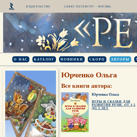
ИЗДАТЕЛЬСТВО
САНКТ-ПЕТЕРБУРГ – МОСКВА
О НАС
КАТАЛОГ
НОВИНКИ
СКОРО
АВТОРЫ
Юрченко Ольга
Все книги автора:
Юрченко Ольга
ИГРЫ И СКАЗКИ ДЛЯ
РАЗВИТИЯ РЕЧИ. ОТ 1,5
ДО 3 ЛЕТ