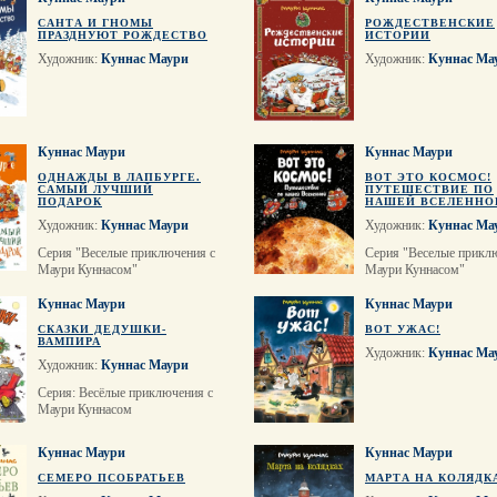
САНТА И ГНОМЫ
РОЖДЕСТВЕНСКИЕ
ПРАЗДНУЮТ РОЖДЕСТВО
ИСТОРИИ
Художник:
Куннас Маури
Художник:
Куннас Ма
Куннас Маури
Куннас Маури
ОДНАЖДЫ В ЛАПБУРГЕ.
ВОТ ЭТО КОСМОС!
САМЫЙ ЛУЧШИЙ
ПУТЕШЕСТВИЕ ПО
ПОДАРОК
НАШЕЙ ВСЕЛЕННО
Художник:
Куннас Маури
Художник:
Куннас Ма
Серия "Веселые приключения с
Серия "Веселые прикл
Маури Куннасом"
Маури Куннасом"
Куннас Маури
Куннас Маури
СКАЗКИ ДЕДУШКИ-
ВОТ УЖАС!
ВАМПИРА
Художник:
Куннас Ма
Художник:
Куннас Маури
Серия: Весёлые приключения с
Маури Куннасом
Куннас Маури
Куннас Маури
СЕМЕРО ПСОБРАТЬЕВ
МАРТА НА КОЛЯДК