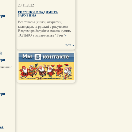
28.11.2022
РИСУНКИ ВЛАДИМИРА
ури
ЗАРУБИНА
Все товары (книги, открытки,
календари, игрушки) с рисунками
Владимира Зарубина можно купить
ТОЛЬКО в издательстве "Речь"
»
ВСЕ
»
Й
ури
ючения с
ури
АХ