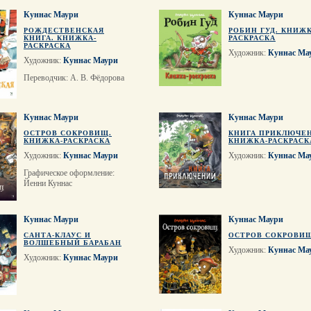
Куннас Маури
Куннас Маури
РОЖДЕСТВЕНСКАЯ
РОБИН ГУД. КНИЖК
КНИГА. КНИЖКА-
РАСКРАСКА
РАСКРАСКА
Художник:
Куннас Ма
Художник:
Куннас Маури
Переводчик: А. В. Фёдорова
Куннас Маури
Куннас Маури
ОСТРОВ СОКРОВИЩ.
КНИГА ПРИКЛЮЧЕ
КНИЖКА-РАСКРАСКА
КНИЖКА-РАСКРАСК
Художник:
Куннас Маури
Художник:
Куннас Ма
Графическое оформление:
Йенни Куннас
Куннас Маури
Куннас Маури
САНТА-КЛАУС И
ОСТРОВ СОКРОВИ
ВОЛШЕБНЫЙ БАРАБАН
Художник:
Куннас Ма
Художник:
Куннас Маури