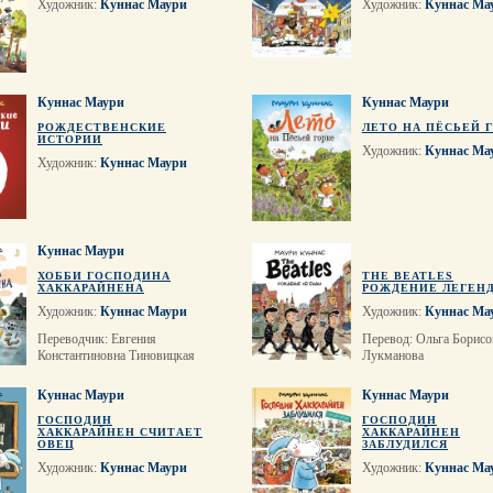
Художник:
Куннас Маури
Художник:
Куннас Ма
Куннас Маури
Куннас Маури
РОЖДЕСТВЕНСКИЕ
ЛЕТО НА ПЁСЬЕЙ 
ИСТОРИИ
Художник:
Куннас Ма
Художник:
Куннас Маури
Куннас Маури
ХОББИ ГОСПОДИНА
THE BEATLES
ХАККАРАЙНЕНА
РОЖДЕНИЕ ЛЕГЕН
Художник:
Куннас Маури
Художник:
Куннас Ма
Переводчик: Евгения
Перевод: Ольга Борисо
Константиновна Тиновицкая
Лукманова
Куннас Маури
Куннас Маури
ГОСПОДИН
ГОСПОДИН
ХАККАРАЙНЕН СЧИТАЕТ
ХАККАРАЙНЕН
ОВЕЦ
ЗАБЛУДИЛСЯ
Художник:
Куннас Маури
Художник:
Куннас Ма