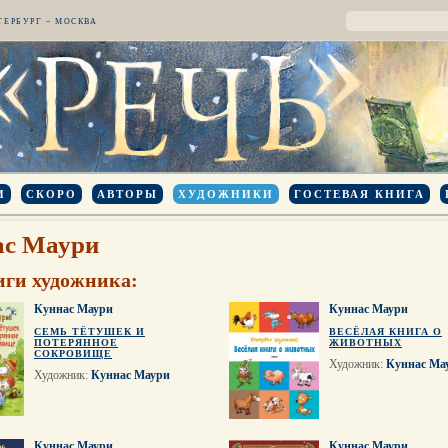
ТЕРБУРГ – МОСКВА
И
СКОРО
АВТОРЫ
ХУДОЖНИКИ
ГОСТЕВАЯ КНИГА
ас Маури
иги художника:
Куннас Маури
Куннас Маури
СЕМЬ ТЁТУШЕК И
ВЕСЁЛАЯ КНИГА О
ПОТЕРЯННОЕ
ЖИВОТНЫХ
СОКРОВИЩЕ
Художник:
Куннас Ма
Художник:
Куннас Маури
Куннас Маури
Куннас Маури