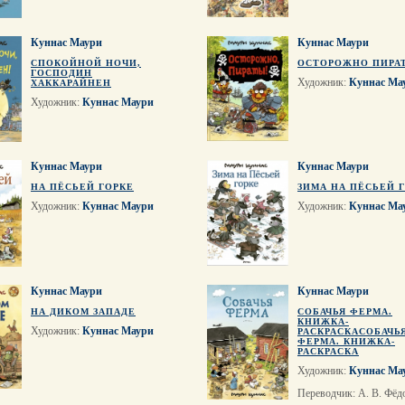
Куннас Маури
Куннас Маури
СПОКОЙНОЙ НОЧИ,
ОСТОРОЖНО ПИРА
ГОСПОДИН
Художник:
Куннас Ма
ХАККАРАЙНЕН
Художник:
Куннас Маури
Куннас Маури
Куннас Маури
НА ПЁСЬЕЙ ГОРКЕ
ЗИМА НА ПЁСЬЕЙ 
Художник:
Куннас Маури
Художник:
Куннас Ма
Куннас Маури
Куннас Маури
НА ДИКОМ ЗАПАДЕ
СОБАЧЬЯ ФЕРМА.
КНИЖКА-
Художник:
Куннас Маури
РАСКРАСКАСОБАЧЬ
ФЕРМА. КНИЖКА-
РАСКРАСКА
Художник:
Куннас Ма
Переводчик: А. В. Фёд