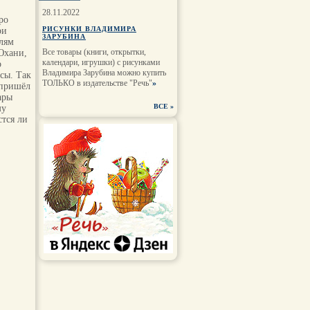
28.11.2022
ро
РИСУНКИ ВЛАДИМИРА
ри
ЗАРУБИНА
елям
Все товары (книги, открытки,
Юхани,
календари, игрушки) с рисунками
о
Владимира Зарубина можно купить
сы. Так
ТОЛЬКО в издательстве "Речь"
»
 пришёл
ары
ВСЕ
»
му
стся ли