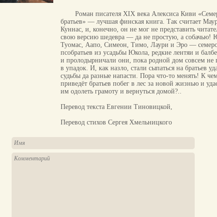
Роман писателя XIX века Алексиса Киви «Семе
братьев» — лучшая финская книга. Так считает Мау
Куннас, и, конечно, он не мог не представить читат
свою версию шедевра — да не простую, а собачью! 
Туомас, Аапо, Симеон, Тимо, Лаури и Эро — семер
псобратьев из усадьбы Юкола, редкие лентяи и балбе
и пролодырничали они, пока родной дом совсем не
в упадок. И, как назло, стали сыпаться на братьев уд
судьбы да разные напасти. Пора что-то менять! К че
приведёт братьев побег в лес за новой жизнью и уда
им одолеть грамоту и вернуться домой?..
Перевод текста Евгении Тиновицкой,
Перевод стихов Сергея Хмельницкого