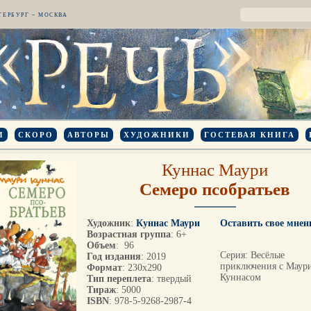
ТЕРБУРГ – МОСКВА
И
СКОРО
АВТОРЫ
ХУДОЖНИКИ
ГОСТЕВАЯ КНИГА
Куннас Маури
Семеро псобратьев
Художник
:
Куннас Маури
Оставить свое мнен
Возрастная группа
: 6+
Объем
: 96
Серия: Весёлые
Год издания
: 2019
приключения с Маур
Формат
: 230х290
Куннасом
Тип переплета
: твердый
Тираж
: 5000
ISBN
: 978-5-9268-2987-4