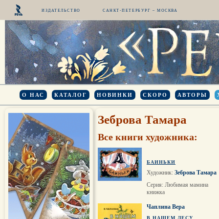
ИЗДАТЕЛЬСТВО
САНКТ-ПЕТЕРБУРГ – МОСКВА
О НАС
КАТАЛОГ
НОВИНКИ
СКОРО
АВТОРЫ
Зеброва Тамара
Все книги художника:
БАИНЬКИ
Художник:
Зеброва Тамара
Серия: Любимая мамина
книжка
Чаплина Вера
В НАШЕМ ЛЕСУ