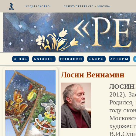
ИЗДАТЕЛЬСТВО
САНКТ-ПЕТЕРБУРГ – МОСКВА
О НАС
КАТАЛОГ
НОВИНКИ
СКОРО
АВТОРЫ
Лосин Вениамин
ЛОСИН 
2012). З
Родился,
году око
Московск
художест
В.И.Сури