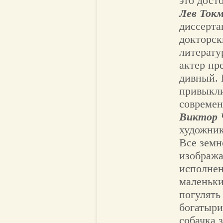
это дост
Лев Токм
диссерта
докторск
литерату
актер пр
дивный. 
привыкли
современ
Виктор 
художник
Все земн
изобража
исполнен
маленьки
погулять 
богатыри
собачка 