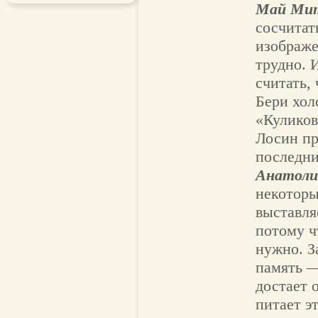
Май Ми
сосчитат
изображе
трудно. 
считать,
Бери хол
«Куликов
Лосин п
последни
Анатоли
некоторы
выставля
потому ч
нужно. З
память —
достает 
питает э