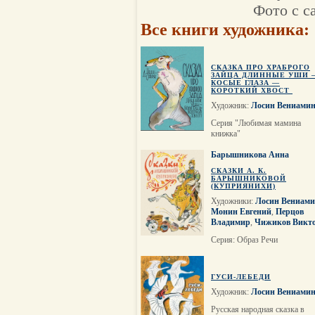
Фото с са
Все книги художника:
СКАЗКА ПРО ХРАБРОГО
ЗАЙЦА ДЛИННЫЕ УШИ 
КОСЫЕ ГЛАЗА —
КОРОТКИЙ ХВОСТ
Художник:
Лосин Вениами
Серия "Любимая мамина
книжка"
Барышникова Анна
СКАЗКИ А. К.
БАРЫШНИКОВОЙ
(КУПРИЯНИХИ)
Художники:
Лосин Вениам
Монин Евгений
,
Перцов
Владимир
,
Чижиков Викт
Cерия: Образ Речи
ГУСИ-ЛЕБЕДИ
Художник:
Лосин Вениами
Русская народная сказка в