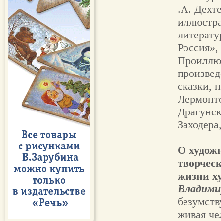
.А. Дехт
иллюстра
литерату
Россия»,
Проиллю
произвед
сказки, 
Лермонто
Драгунск
Заходера
О худож
творчес
жизни х
Владими
безумству
живая че