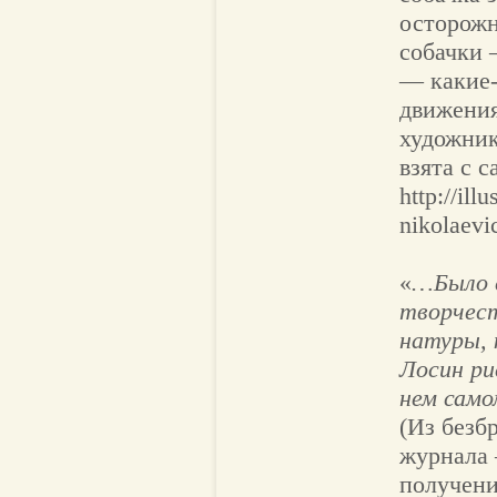
осторож
собачки 
— какие
движения
художник
взята с с
http://ill
nikolaevi
«
…Было е
творчест
натуры, 
Лосин ри
нем само
(Из безб
журнала 
получени