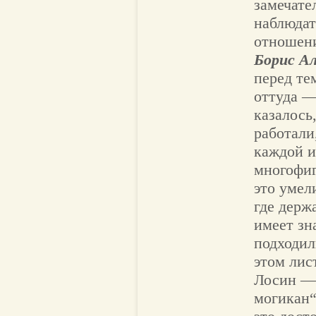
замечате
наблюдат
отношен
Борис А
перед те
оттуда —
казалось
работали
каждой и
многофиг
это умели
где держа
имеет зн
подходил
этом лис
Лосин — 
могикан“