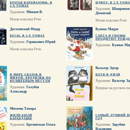
БРАТЬЯ КАРАМАЗОВЫ. В
ИДИОТ. В 2-Х ТОМ
2-Х ТОМАХ
Художник:
Шмаринов
Художник:
Минаев В.
Дементий
Малая классика Речи
Малая классика Речи
Достоевский Фёдор
Куннас Маури
БЕСЫ. В 2-Х ТОМАХ
САНТА И ГНОМЫ
ПРАЗДНУЮТ РОЖД
Художник:
Гершкович Юрий
Художник:
Куннас Ма
Малая классика Речи.
Вальтер Эдгар
В МИРЕ СКАЗОК И
КОТЯ И ФИЛЯ
МИФОВ. БРОДИЛКИ ПО
Художник:
Вальтер Эд
ВОЛШЕБНЫМ МЕСТАМ
Художник:
Голубев
Впервые на русском яз
Александр
Михеева Тамара
ЖИЛИ-БЫЛИ
САМЫЙ ЛУЧШИЙ 
КАРАНДАШИ
ГОД
Художник:
Брезинская Ольга
Художник:
Зарубин
Владимир