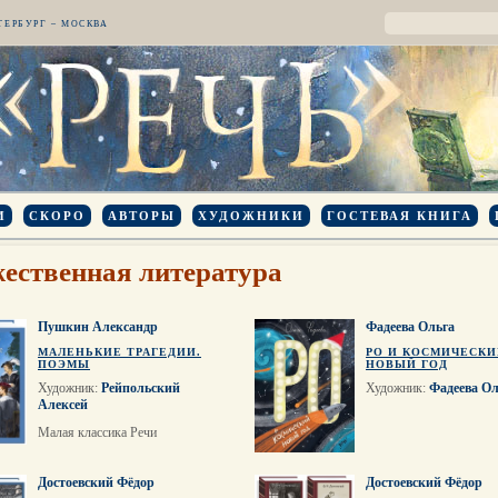
ТЕРБУРГ – МОСКВА
И
СКОРО
АВТОРЫ
ХУДОЖНИКИ
ГОСТЕВАЯ КНИГА
ественная литература
Пушкин Александр
Фадеева Ольга
МАЛЕНЬКИЕ ТРАГЕДИИ.
РО И КОСМИЧЕСК
ПОЭМЫ
НОВЫЙ ГОД
Художник:
Рейпольский
Художник:
Фадеева Ол
Алексей
Малая классика Речи
Достоевский Фёдор
Достоевский Фёдор