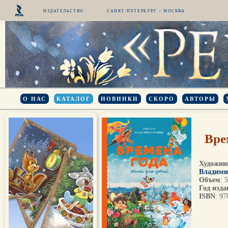
ИЗДАТЕЛЬСТВО
САНКТ-ПЕТЕРБУРГ – МОСКВА
О НАС
КАТАЛОГ
НОВИНКИ
СКОРО
АВТОРЫ
Вре
Художни
Владими
Объем
: 
Год изда
ISBN
: 9