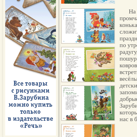
На
промч
конька
сложи
праздн
по утр
радугу
пошур
ковров
встрет
весёлы
детски
запом
добры
Заруб
котор
нас в 