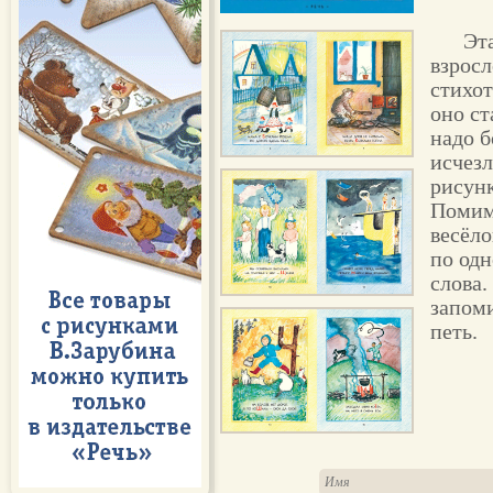
Эта
взросл
стихот
оно ст
надо б
исчезл
рисунк
Помимо
весёло
по одн
слова.
запом
петь.