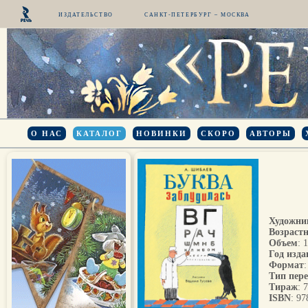
ИЗДАТЕЛЬСТВО
САНКТ-ПЕТЕРБУРГ – МОСКВА
О НАС
КАТАЛОГ
НОВИНКИ
СКОРО
АВТОРЫ
Художни
Возрастн
Объем
: 
Год изда
Формат
Тип пер
Тираж
: 
ISBN
: 9