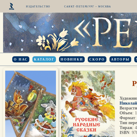
ИЗДАТЕЛЬСТВО
САНКТ-ПЕТЕРБУРГ – МОСКВА
О НАС
КАТАЛОГ
НОВИНКИ
СКОРО
АВТОРЫ
Р
Художни
Николай
Возрастн
Объем
: 
Формат
Тип пер
Тираж
: 
ISBN
: 9