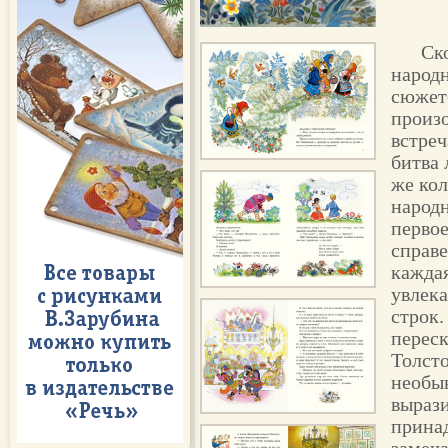
Ско
народн
сюжето
произ
встреч
битва 
же ко
народн
первое
справ
каждая
увлека
строк.
переск
Толсто
необы
выраз
прина