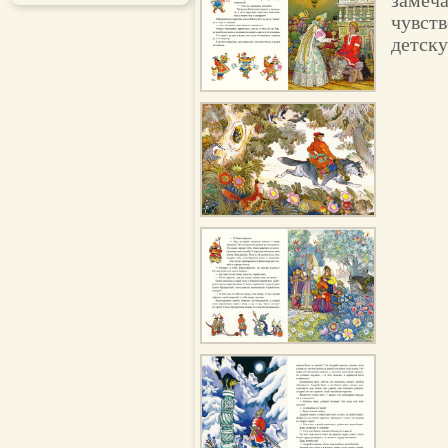
замеча
чувств
детску