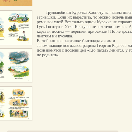
Трудолюбивая Курочка-Хлопотунья нашла пше
зёрнышки. Если их вырастить, то можно испечь пы
румяный хлеб! Вот только одной Курочке не справить
Гусь-Гоготун и Утка-Крякуша не захотели помочь. А
каравай поспел — первыми прибежали! Но не доста
лентяям ни кусочка.
В этой книжке-картинке благодаря ярким и
запоминающимся иллюстрациям Георгия Карлова м
познакомятся с пословицей «Кто пахать ленится, у т
не родится».