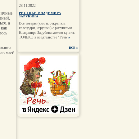
28.11.2022
ничные
РИСУНКИ ВЛАДИМИРА
ЗАРУБИНА
шный,
ся, а
Все товары (книги, открытки,
 как
календари, игрушки) с рисунками
Владимира Зарубина можно купить
лось
ТОЛЬКО в издательстве "Речь"
»
алыши
ВСЕ
»
ого хлеб