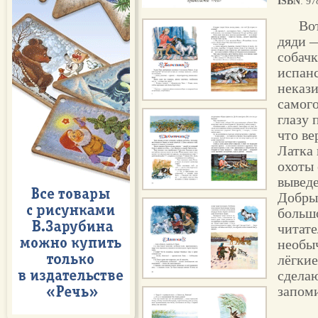
ISBN
: 9
Во
дяди 
собачк
испанс
некази
самого
глазу 
что ве
Латка 
охоты 
выведе
Добры
больш
читате
необы
лёгки
сделаю
запом