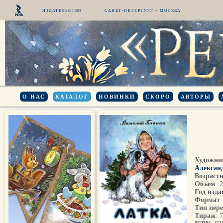
ИЗДАТЕЛЬСТВО
САНКТ-ПЕТЕРБУРГ – МОСКВА
О НАС
КАТАЛОГ
НОВИНКИ
СКОРО
АВТОРЫ
Художни
Алексан
Возрастн
Объем
: 
Год изда
Формат
Тип пер
Тираж
: 