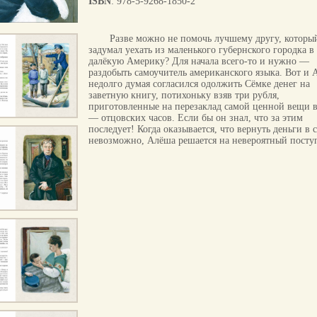
ISBN
: 978-5-9268-1850-2
Разве можно не помочь лучшему другу, которы
задумал уехать из маленького губернского городка в
далёкую Америку? Для начала всего-то и нужно —
раздобыть самоучитель американского языка. Вот и
недолго думая согласился одолжить Сёмке денег на
заветную книгу, потихоньку взяв три рубля,
приготовленные на перезаклад самой ценной вещи 
— отцовских часов. Если бы он знал, что за этим
последует! Когда оказывается, что вернуть деньги в 
невозможно, Алёша решается на невероятный пост