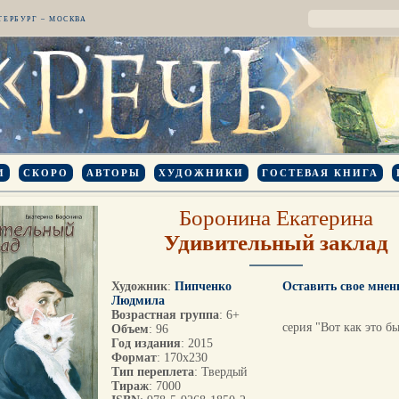
ТЕРБУРГ – МОСКВА
И
СКОРО
АВТОРЫ
ХУДОЖНИКИ
ГОСТЕВАЯ КНИГА
Боронина Екатерина
Удивительный заклад
Художник
:
Пипченко
Оставить свое мнен
Людмила
Возрастная группа
: 6+
серия "Вот как это б
Объем
: 96
Год издания
: 2015
Формат
: 170х230
Тип переплета
: Твердый
Тираж
: 7000