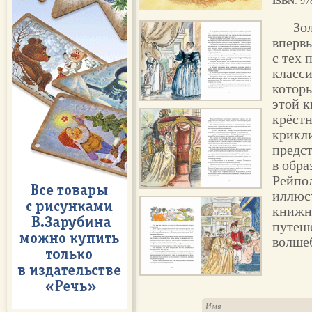
ISBN
: 9
Зо
впервы
с тех 
класси
которы
этой к
крёстн
крикл
предс
в обра
Рейпо
иллюс
книжн
путеше
волше