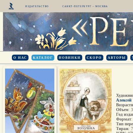
ИЗДАТЕЛЬСТВО
САНКТ-ПЕТЕРБУРГ – МОСКВА
О НАС
КАТАЛОГ
НОВИНКИ
СКОРО
АВТОРЫ
Художни
Алексей
Возрастн
Объем
: 
Год изда
Формат
Тип пер
Тираж
: 