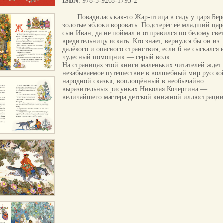
ISBN
: 978-5-9268-1793-2
Повадилась как-то Жар-птица в саду у царя Бер
золотые яблоки воровать. Подстерёг её младший ца
сын Иван, да не поймал и отправился по белому све
вредительницу искать. Кто знает, вернулся бы он из
далёкого и опасного странствия, если б не сыскался 
чудесный помощник — серый волк…
На страницах этой книги маленьких читателей ждет
незабываемое путешествие в волшебный мир русско
народной сказки, воплощённый в необычайно
выразительных рисунках Николая Кочергина —
величайшего мастера детской книжной иллюстрации