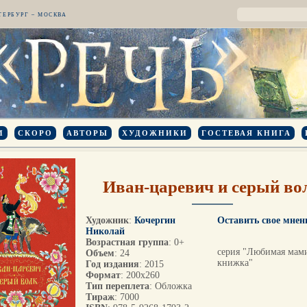
ТЕРБУРГ – МОСКВА
И
СКОРО
АВТОРЫ
ХУДОЖНИКИ
ГОСТЕВАЯ КНИГА
Иван-царевич и серый во
Художник
:
Кочергин
Оставить свое мнен
Николай
Возрастная группа
: 0+
серия "Любимая мам
Объем
: 24
книжка"
Год издания
: 2015
Формат
: 200х260
Тип переплета
: Обложка
Тираж
: 7000