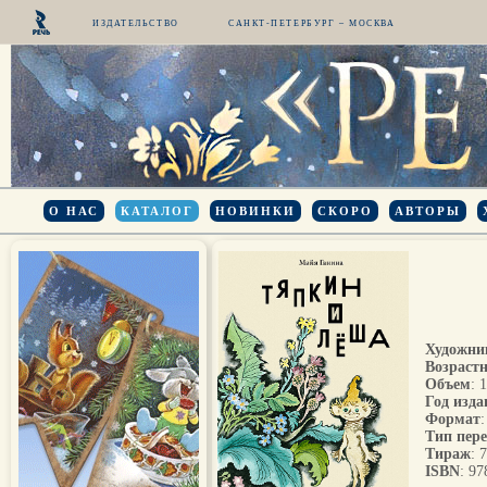
ИЗДАТЕЛЬСТВО
САНКТ-ПЕТЕРБУРГ – МОСКВА
О НАС
КАТАЛОГ
НОВИНКИ
СКОРО
АВТОРЫ
Художни
Возрастн
Объем
: 
Год изда
Формат
Тип пер
Тираж
: 
ISBN
: 9