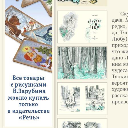
Ск
даче. 
редко,
да, Тя
Любу) 
прихо
что жи
дано Л
ним мо
чудеса
Тяпкин
вероят
худож
расска
произо