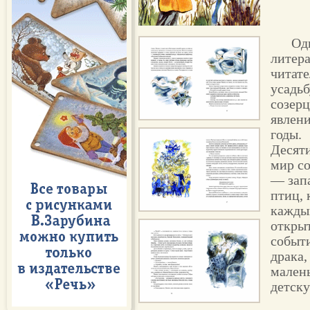
Од
литера
читат
усадьб
созерц
явлени
годы.
Десят
мир с
— запа
птиц, 
кажды
откры
событи
драка,
мален
детск