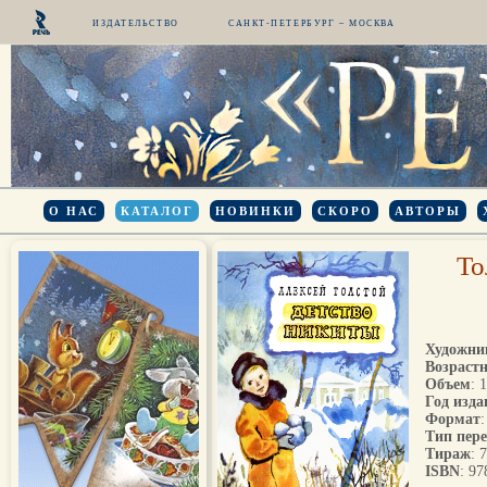
ИЗДАТЕЛЬСТВО
САНКТ-ПЕТЕРБУРГ – МОСКВА
О НАС
КАТАЛОГ
НОВИНКИ
СКОРО
АВТОРЫ
То
Художни
Возрастн
Объем
: 
Год изда
Формат
Тип пер
Тираж
: 
ISBN
: 9