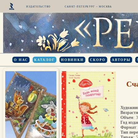
ИЗДАТЕЛЬСТВО
САНКТ-ПЕТЕРБУРГ – МОСКВА
О НАС
КАТАЛОГ
НОВИНКИ
СКОРО
АВТОРЫ
Сча
Художни
Возрастн
Объем
: 
Год изда
Формат
Тип пер
Тираж
: 