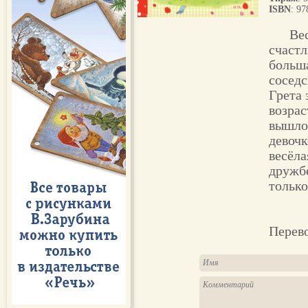
ISBN
: 9
Ве
счастл
больша
сосед
Грета 
возрас
вышло!
девочк
весёла
дружбе
только
Перев