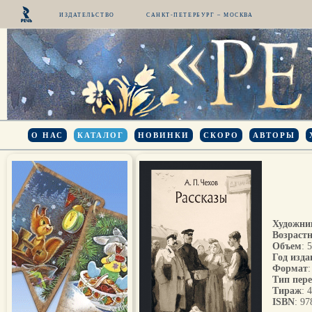
ИЗДАТЕЛЬСТВО
САНКТ-ПЕТЕРБУРГ – МОСКВА
О НАС
КАТАЛОГ
НОВИНКИ
СКОРО
АВТОРЫ
Художни
Возрастн
Объем
: 
Год изда
Формат
Тип пер
Тираж
: 
ISBN
: 9