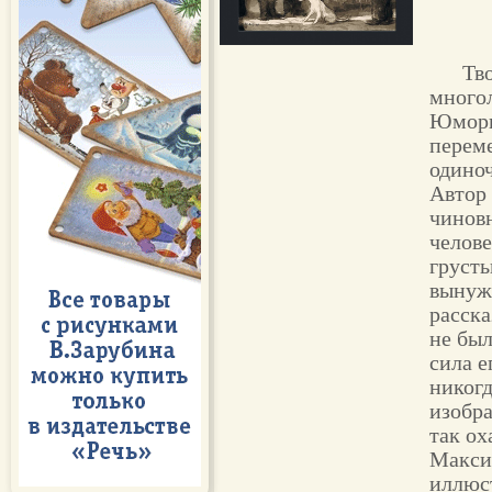
Тв
многол
Юмори
перем
одиноч
Автор
чиновн
челове
грусть
вынуж
расска
не был
сила е
никогд
изобра
так ох
Макси
иллюс