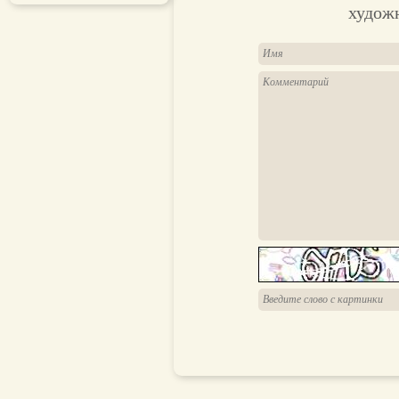
худож