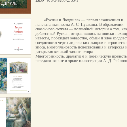
ISBN
: 978-5-9268-2735-1
«Руслан и Людмила» — первая законченная и
напечатанная поэма А. С. Пушкина. В обрамлении
сказочного сюжета — волшебной истории о том, ка
доблестный Руслан, отправившись на поиски похи
невесты, побеждает коварство, обман и злое колдов
соединяются черты лирических жанров и героическо
эпоса, многоплановость повествования и авторская 
раскрывая великий талант автора.
Многогранность, драматизм и поэтическую прелесть
передают живые и яркие иллюстрации А. Д. Рейполь