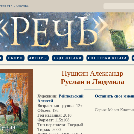
ТЕРБУРГ – МОСКВА
И
СКОРО
АВТОРЫ
ХУДОЖНИКИ
ГОСТЕВАЯ КНИГА
Пушкин Александр
Руслан и Людмила
Художник
:
Рейпольский
Оставить свое мнен
Алексей
Возрастная группа
: 12+
Серия: Малая Класси
Объем
: 192
Год издания
: 2018
Формат
: 115х168
Тип переплета
: Твердый
Тираж
: 5000