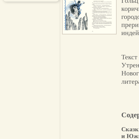
Гольц
корич
город
прери
индей
Текст
Утрен
Новог
литер
Соде
Сказк
и Юж