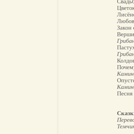
Свадь
Цвето
Лисён
Любов
Закон 
Верши
Гриба
Пастух
Гриба
Колдо
Почему
Камин
Опуст
Камин
Песня
Сказк
Перево
Темчи