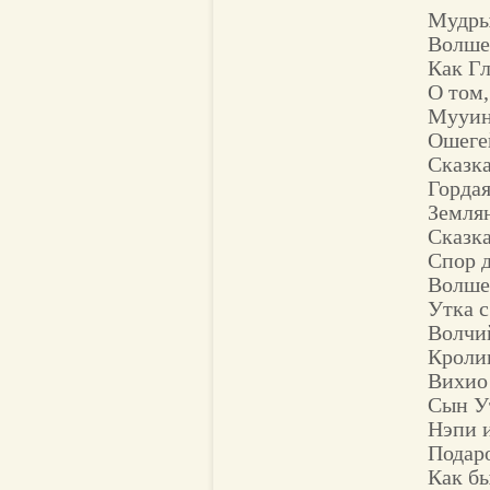
Мудры
Волше
Как Г
О том,
Myуи
Ошеге
Сказка
Горда
Земля
Сказк
Спор 
Волше
Утка 
Волчи
Кроли
Вихио
Сын У
Нэпи 
Подар
Как бы