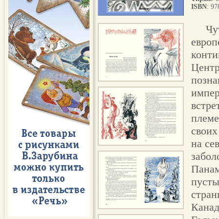
ISBN
: 9
Чу
европ
конти
Центр
позна
импер
встре
племе
своих
на се
забол
Панам
пусты
стран
Канад