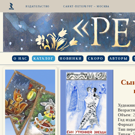
ИЗДАТЕЛЬСТВО
САНКТ-ПЕТЕРБУРГ – МОСКВА
О НАС
КАТАЛОГ
НОВИНКИ
СКОРО
АВТОРЫ
Сын
Художни
Возрастн
Объем
: 
Год изда
Формат
Тип пер
Тираж
: 