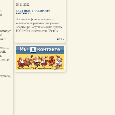
28.11.2022
н
РИСУНКИ ВЛАДИМИРА
ЗАРУБИНА
ти
Все товары (книги, открытки,
календари, игрушки) с рисунками
Владимира Зарубина можно купить
помогут
ТОЛЬКО в издательстве "Речь"
»
ие
ая и
ВСЕ
»
еским…
фой.
ты
Алексея
бумага,