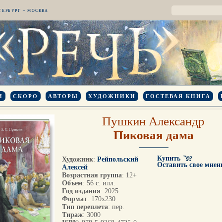
ТЕРБУРГ – МОСКВА
И
СКОРО
АВТОРЫ
ХУДОЖНИКИ
ГОСТЕВАЯ КНИГА
Пушкин Александр
Пиковая дама
Купить
Художник
:
Рейпольский
Оставить свое мнен
Алексей
Возрастная группа
: 12+
Объем
: 56 с. илл.
Год издания
: 2025
Формат
: 170х230
Тип переплета
: пер.
Тираж
: 3000