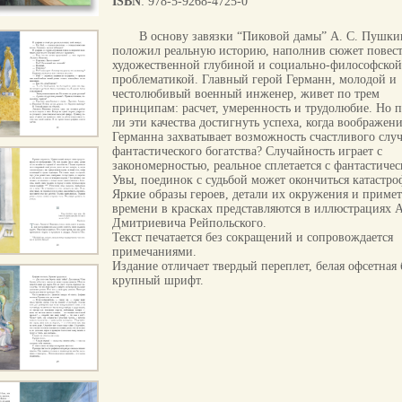
ISBN
: 978-5-9268-4725-0
В основу завязки “Пиковой дамы” А. С. Пушки
положил реальную историю, наполнив сюжет повес
художественной глубиной и социально-философской
проблематикой. Главный герой Германн, молодой и
честолюбивый военный инженер, живет по трем
принципам: расчет, умеренность и трудолюбие. Но 
ли эти качества достигнуть успеха, когда воображен
Германна захватывает возможность счастливого случ
фантастического богатства? Случайность играет с
закономерностью, реальное сплетается с фантастич
Увы, поединок с судьбой может окончиться катастро
Яркие образы героев, детали их окружения и приме
времени в красках представляются в иллюстрациях 
Дмитриевича Рейпольского.
Текст печатается без сокращений и сопровождается
примечаниями.
Издание отличает твердый переплет, белая офсетная 
крупный шрифт.