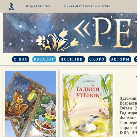
ИЗДАТЕЛЬСТВО
САНКТ-ПЕТЕРБУРГ – МОСКВА
О НАС
КАТАЛОГ
НОВИНКИ
СКОРО
АВТОРЫ
Художни
Возрастн
Объем
: 
Год изда
Формат
Тип пер
Тираж
: 
ISBN
: 9