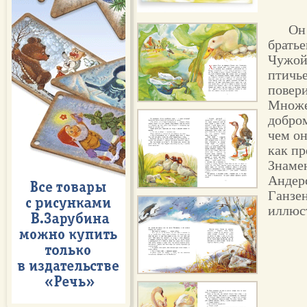
Он
братье
Чужой 
птичье
повери
Множе
добро
чем он
как пр
Знамен
Андер
Ганзе
иллюс