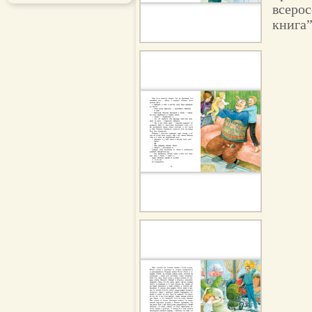
всерос
книга”