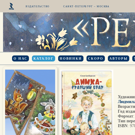
ИЗДАТЕЛЬСТВО
САНКТ-ПЕТЕРБУРГ – МОСКВА
О НАС
КАТАЛОГ
НОВИНКИ
СКОРО
АВТОРЫ
Художни
Людмил
Возрастн
Год изда
Формат
Тип пер
ISBN
: 9