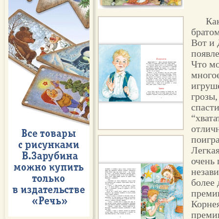
Ка
братом
Вот и 
появл
Что мо
многое
игруше
грозы,
спасти
“хвата
отлич
поигра
Легка
очень 
незави
более 
преми
Корнея
премии