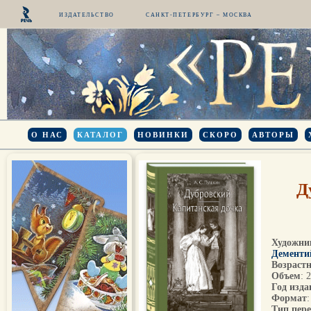
ИЗДАТЕЛЬСТВО
САНКТ-ПЕТЕРБУРГ – МОСКВА
О НАС
КАТАЛОГ
НОВИНКИ
СКОРО
АВТОРЫ
Д
Художни
Дементи
Возрастн
Объем
: 
Год изда
Формат
:
Тип пер