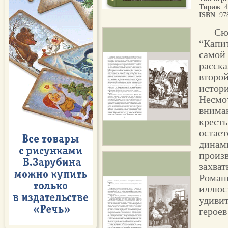
Тираж
: 
ISBN
: 9
Сю
“Капит
самой 
расска
второй
истори
Несмо
внима
кресть
остает
динам
произв
захва
Роман
иллюс
удиви
героев