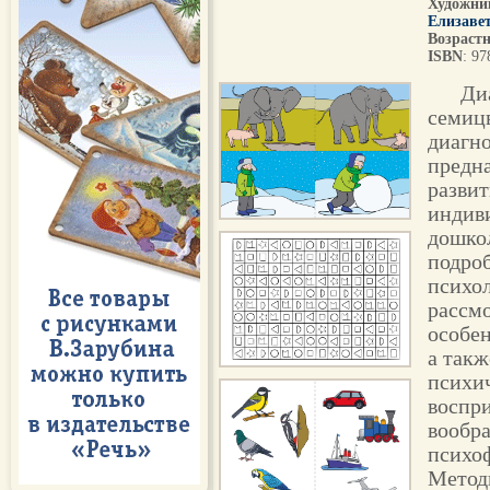
Художни
Елизаве
Возрастн
ISBN
: 9
Ди
семиц
диагно
предн
развит
индив
дошкол
подро
психол
рассм
особен
а так
психич
воспри
вообра
психо
Метод