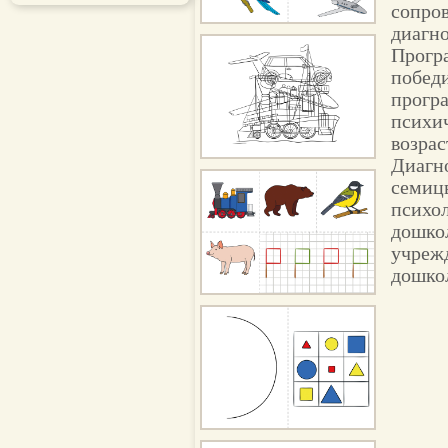
сопро
диагн
Прогр
победи
прогр
психич
возрас
Диагн
семицв
психо
дошко
учреж
дошкол