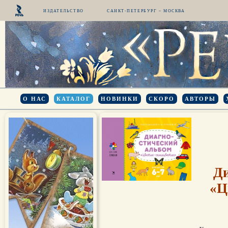
ИЗДАТЕЛЬСТВО
САНКТ-ПЕТЕРБУРГ – МОСКВА
О НАС
КАТАЛОГ
НОВИНКИ
СКОРО
АВТОРЫ
Ди
«Ц