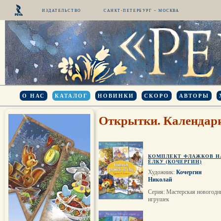
ИЗДАТЕЛЬСТВО
САНКТ-ПЕТЕРБУРГ – МОСКВА
О НАС
КАТАЛОГ
НОВИНКИ
СКОРО
АВТОРЫ
Открытки. Календар
КОМПЛЕКТ ФЛАЖКОВ Н
ЁЛКУ (КОЧЕРГИН)
Художник:
Кочергин
Николай
Серия: Мастерская новогодн
игрушек