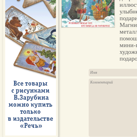
иллюс
улыбне
подари
Магни
метал
помощ
мини-
художн
подар