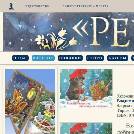
ИЗДАТЕЛЬСТВО
САНКТ-ПЕТЕРБУРГ – МОСКВА
О НАС
КАТАЛОГ
НОВИНКИ
СКОРО
АВТОРЫ
Художни
Владими
Формат
Тираж
: 
ISBN
: 9
Вз
добры