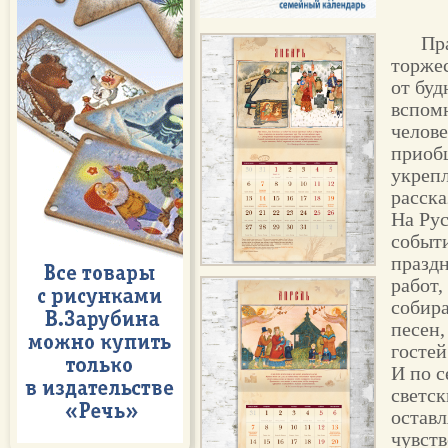
Пра
торжес
от буд
вспомн
челове
приоб
укрепл
расска
На Рус
событ
празд
работ
собира
песен,
гостей
И по с
светск
оставл
чувств