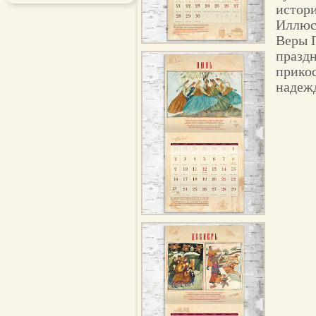
истори
Иллюс
Веры П
празд
прикос
надежд