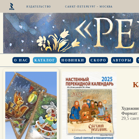
ИЗДАТЕЛЬСТВО
САНКТ-ПЕТЕРБУРГ – МОСКВА
О НАС
КАТАЛОГ
НОВИНКИ
СКОРО
АВТОРЫ
К
Художни
Формат
:
29,5 сан