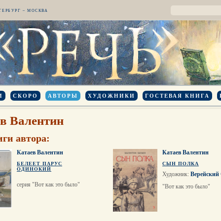
ТЕРБУРГ – МОСКВА
И
СКОРО
АВТОРЫ
ХУДОЖНИКИ
ГОСТЕВАЯ КНИГА
в Валентин
иги автора:
Катаев Валентин
Катаев Валентин
БЕЛЕЕТ ПАРУС
СЫН ПОЛКА
ОДИНОКИЙ
Художник:
Верейский 
серия "Вот как это было"
"Вот как это было"