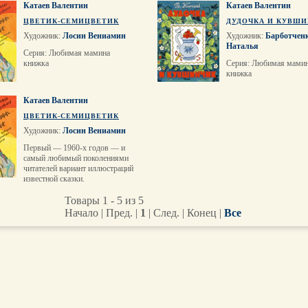
Катаев Валентин
Катаев Валентин
ЦВЕТИК-СЕМИЦВЕТИК
ДУДОЧКА И КУВШ
Художник:
Лосин Вениамин
Художник:
Барботчен
Наталья
Cерия: Любимая мамина
книжка
Серия: Любимая мами
книжка
Катаев Валентин
ЦВЕТИК-СЕМИЦВЕТИК
Художник:
Лосин Вениамин
Первый — 1960-х годов — и
самый любимый поколениями
читателей вариант иллюстраций
известной сказки.
Товары 1 - 5 из 5
Начало | Пред. |
1
| След. | Конец
|
Все